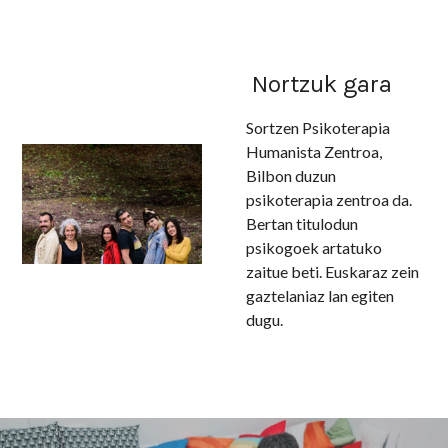
Nortzuk gara
Sortzen Psikoterapia
Humanista Zentroa,
Bilbon duzun
psikoterapia zentroa da.
Bertan titulodun
psikogoek artatuko
zaitue beti. Euskaraz zein
gaztelaniaz lan egiten
dugu.