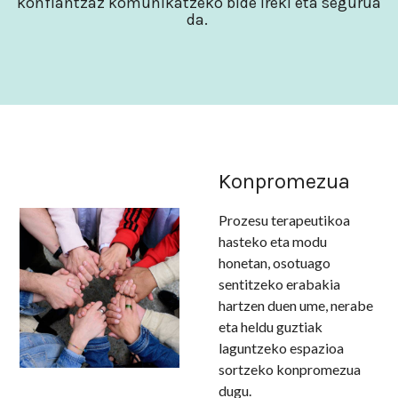
konfiantzaz komunikatzeko bide ireki eta segurua
da.
Konpromezua
Prozesu terapeutikoa
hasteko eta modu
honetan, osotuago
sentitzeko erabakia
hartzen duen ume, nerabe
eta heldu guztiak
laguntzeko espazioa
sortzeko konpromezua
dugu.