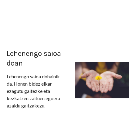
Lehenengo saioa
doan
Lehenengo saioa dohainik
da. Honen bidez elkar
ezagutu gaitezke eta
kezkatzen zaituen egoera
azaldu gaitzakezu.