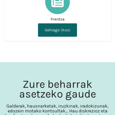
Prentsa
Gehiago ikusi
Zure beharrak
asetzeko gaude
Galderak, hausnarketak, iruzkinak, iradokizunak,
edozein motako kontsultak… Hau diskrezioz eta