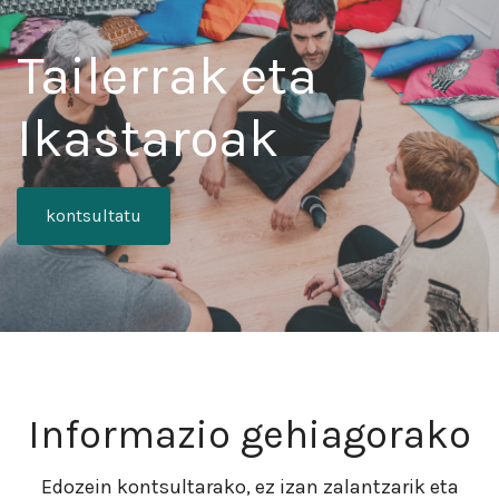
Tailerrak eta
Ikastaroak
kontsultatu
Informazio gehiagorako
Edozein kontsultarako, ez izan zalantzarik eta