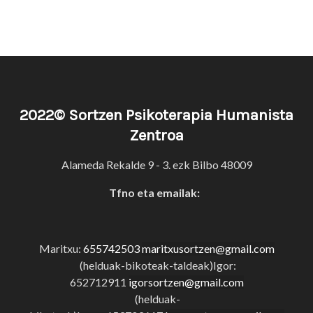
2022© Sortzen Psikoterapia Humanista
Zentroa
Alameda Rekalde 9 - 3. ezk Bilbo 48009
Tfno eta emailak:
Maritxu:
655742503
maritxusortzen@gmail.com
(helduak-bikoteak-taldeak)Igor:
652712911
igorsortzen@gmail.com
(helduak-