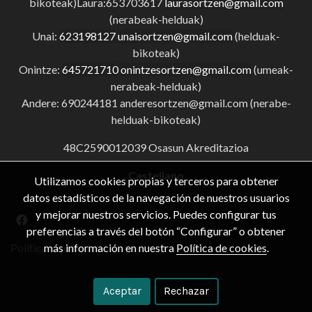
bikoteak)Laura:653703617
laurasortzen@gmail.com
(nerabeak-helduak)
Unai:
623198127
unaisortzen@gmail.com
(helduak-
bikoteak)
Onintze:
645721710
onintzesortzen@gmail.com
(umeak-
nerabeak-helduak)
Andere: 690244181 anderesortzen@gmail.com (nerabe-
helduak-bikoteak)
48C2590012039 Osasun Akreditazioa
Castellano
Utilizamos cookies propias y terceros para obtener
datos estadísticos de la navegación de nuestros usuarios
y mejorar nuestros servicios. Puedes configurar tus
preferencias a través del botón “Configurar” o obtener
más información en nuestra
Política de cookies
.
Política de cookies
Aceptar
Rechazar